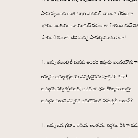
సారూప్యంబున కెంత మాత్ర మెవరున్ చాలంగ లేనట్లుగా
భారం బంతయు మోయుచున్ మనల తా పాలించుచున్ నిత
పారంబే కనరాని దేవి మనకై ప్రాదుర్భవించెం గదా!
అమ్మ తలంపులే మనకు అందరి కెప్పుడు అండయౌనుగ
ఇమ్మహి అమ్మరక్షణయె ఎవ్విధినైనను పూర్ణమౌ గదా!
అమ్మయె సర్వశక్తియుత; ఆపద బాపును సౌఖ్యదాయియై
అమ్మను మించి ఎవ్వరిక ఆదుకొనంగ సమర్థులీ యిలన్?
అమ్మ అనుగ్రహం బదియ అంతయు వర్షము రీతిగా పడ