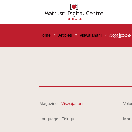
Home
Articles
Viswajanani
సర్వశక్తియుత
Magazine :
Viswajanani
Volu
Language : Telugu
Mont