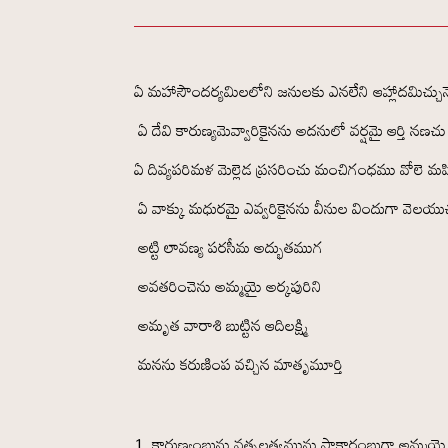
ఏ మహాసౌందర్యమిలలోని జనులకు ఎనలేని ఆహ్లాదమిచ్చున
ఏ దేవి కారుణ్యమెవ్వారికైనను అదనులో వర్షమై ఆర్తి నణచ
ఏ దివ్యపరిమళ మెల్లెడ ప్రసరించు మంచిగంధము వోలె మ
ఏ వాక్కు మధురమై ఎవ్వరికైనను వీనుల విందుగా వెలయ
అట్టి లావణ్య పరసీమ అద్భుతముగ
అవతరించెను అమ్మయై అర్కపురిని
అమృత వారాశి బుట్టిన ఆదిలక్ష్మి
మనను కరుణింప వచ్చిన మాతృమూర్తి
కారుణ్యంబును వత్సలత్వమును సాకారంబుగా అమ్మయ