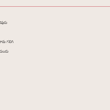
ెపుడు
ు
హిమ గలిగి
ుచుండు
ై