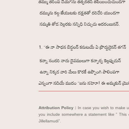
తమ్ము తరింప చేయగను తత్పరతన్ తపియించుచుండగా
దమ్మును కల్గ జేయుటకు దక్షతతో దరిచేరి యుండగా
సమ్మతి తోడ నెల్లరకు సన్నిధి నిచ్చుచు ఆదరంబునన్.
“ఈ నా సాధన బిడ్డలన్ కనుటయే ఏ ప్రొద్దునైనన్ తగన్
కన్నా నందరి నాదు దైవములుగా కన్ఫార్ప కెల్లప్పుడున్
ఉన్నా నిక్కడ వారి మేలు కొరకే ఉప్పొంగి పాలింపగా
ఎన్నంగా నదియే ముదం “బను నహెూ! ఈ అమ్మకున్ మ్రొక్
Attribution Policy :
In case you wish to make us
you include somewhere a statement like ” This d
Jillellamudi”.