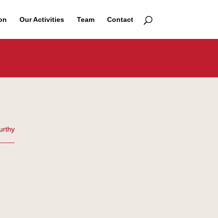
on
Our Activities
Team
Contact
urthy