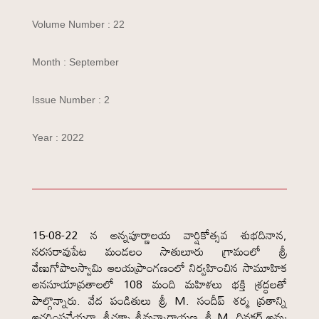
Volume Number : 22
Month : September
Issue Number : 2
Year : 2022
15-08-22 న అన్నపూర్ణాలయ వార్షికోత్సవ శుభదినాన,
నరసరావుపేట మండలం సాతులూరు గ్రామంలో శ్రీ
వేణుగోపాలస్వామి ఆలయప్రాంగణంలో నిర్వహించిన సామూహిక
అనసూయావ్రతాలలో 108 మంది మహిళలు భక్తి శ్రద్ధలతో
పాల్గొన్నారు. వేద పండితులు శ్రీ M. సందీప్ శర్మ వ్రతాన్ని
ఆచరింపచేయగా, శ్రీచక్కా శ్రీమన్నారాయణ, శ్రీ M. దినకర్ అమ్మ